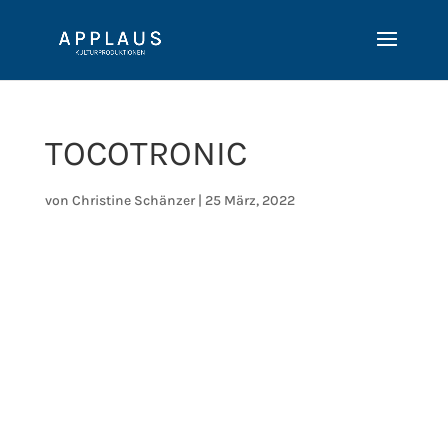
TOCOTRONIC
von
Christine Schänzer
|
25 März, 2022
dd.mm.yyyy
hh:mm
Ort:
Wolters Applaus Garten
Braunschweig