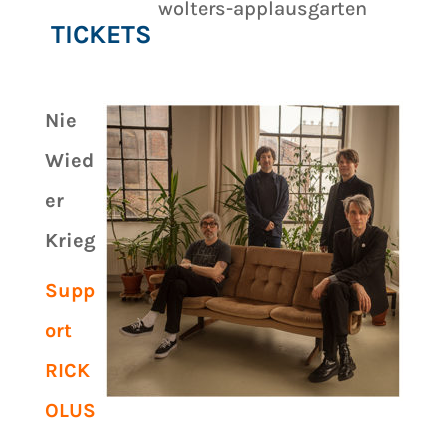
wolters-applausgarten
TICKETS
Nie
Wied
er
Krieg
Supp
ort
RICK
OLUS