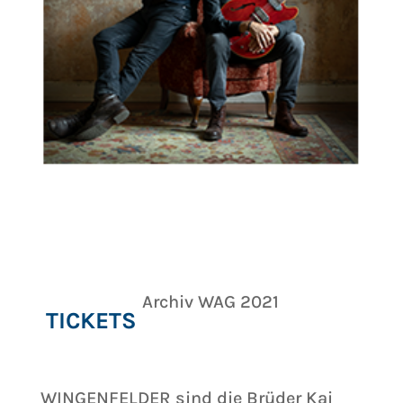
dd.mm.yyyy
hh:mm
Archiv WAG 2021
TICKETS
WINGENFELDER sind die Brüder Kai